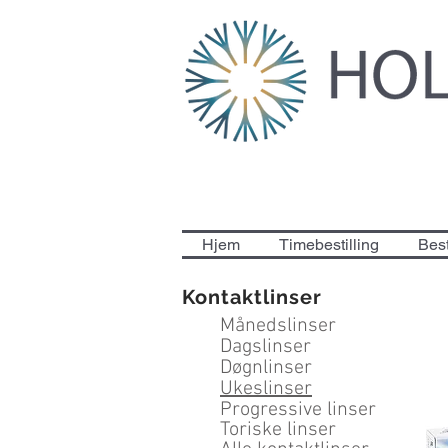
Hjem
Timebestilling
Best
Kontaktlinser
Månedslinser
Dagslinser
Døgnlinser
Ukeslinser
Progressive linser
Toriske linser