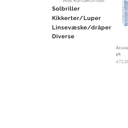
Alle kontaktlinser
Solbriller
Kikkerter/Luper
Linsevæske/dråper
Diverse
Acuvu
pk
Pris
472,0