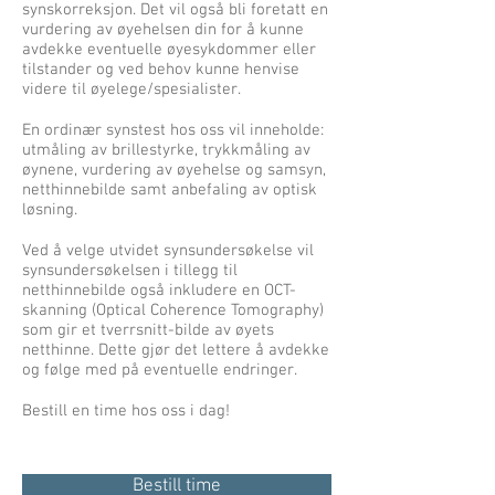
synskorreksjon. Det vil også bli foretatt en
vurdering av øyehelsen din for å kunne
avdekke eventuelle øyesykdommer eller
tilstander og ved behov kunne henvise
videre til øyelege/spesialister.
En ordinær synstest hos oss vil inneholde:
utmåling av brillestyrke, trykkmåling av
øynene, vurdering av øyehelse og samsyn,
netthinnebilde samt anbefaling av optisk
løsning.
Ved å velge utvidet synsundersøkelse vil
synsundersøkelsen i tillegg til
netthinnebilde også inkludere en OCT-
skanning (Optical Coherence Tomography)
som gir et tverrsnitt-bilde av øyets
netthinne. Dette gjør det lettere å avdekke
og følge med på eventuelle endringer.
Bestill en time hos oss i dag!
Bestill time