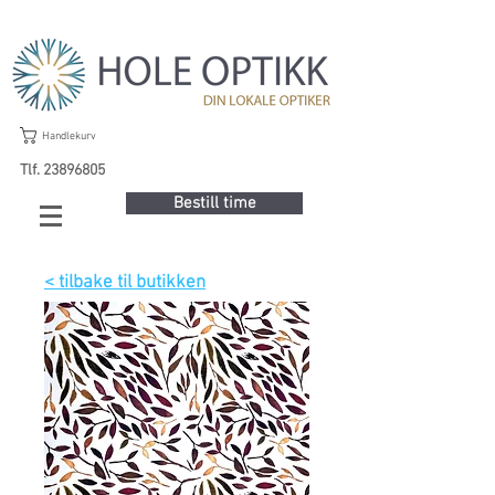
Handlekurv
Tlf. 23896805
Bestill time
< tilbake til butikken