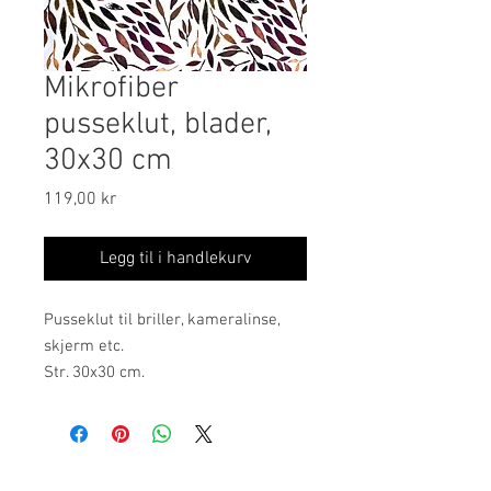
Mikrofiber
pusseklut, blader,
30x30 cm
Pris
119,00 kr
Legg til i handlekurv
Pusseklut til briller, kameralinse,
skjerm etc.
Str. 30x30 cm.
Motiv: Høstblader