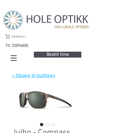
Handlekurv
Tlf. 23896805
Bestill time
< tilbake til butikken
Julbo - Compass,