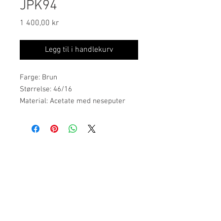
JPK94
Pris
1 400,00 kr
Legg til i handlekurv
Farge: Brun
Størrelse: 46/16
Material: Acetate med neseputer
Jean Paul Eyewear, inspirert av den
sofistikerte franske livsstilen,
bringer en tidløs eleganse til
Ordinære åpningstider:
brillemoten. Jean Paul har en egen
mandag, tirsdag, onsdag: 09.00-17.00
kolleksjon for barn. Her finner du
torsdag: 10.00-18.00
innfatninger for barn i kledelige
fredag: 09.00-16.00
farger og tidsriktige fasonger.
Vik Torg 2, 3530 Røyse
Tlf: 23 89 68 05
post@holeoptikk.n