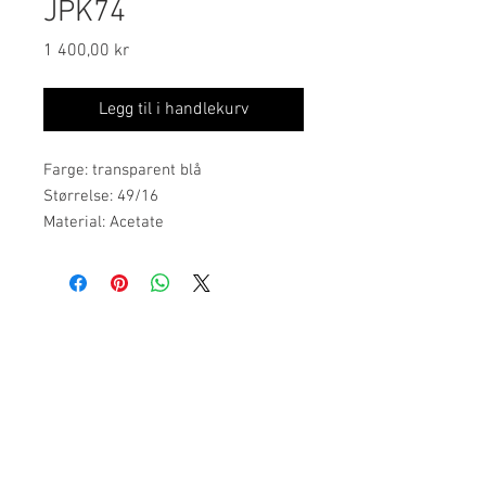
JPK74
Pris
1 400,00 kr
Legg til i handlekurv
Farge: transparent blå
Størrelse: 49/16
Material: Acetate
Jean Paul Eyewear, inspirert av den
sofistikerte franske livsstilen,
bringer en tidløs eleganse til
Ordinære åpningstider:
brillemoten. Jean Paul har en egen
mandag, tirsdag, onsdag: 09.00-17.00
kolleksjon for barn. Her finner du
torsdag: 10.00-18.00
innfatninger for barn i kledelige
fredag: 09.00-16.00
farger og tidsriktige fasonger.
Vik Torg 2, 3530 Røyse
Tlf: 23 89 68 05
post@holeoptikk.n