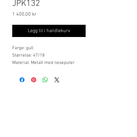
JPK132
Pris
1 400,00 kr
Legg til i handlekurv
Farge: gull
Størrelse: 47/18
Material: Metall med neseputer
Jean Paul Eyewear, inspirert av den
sofistikerte franske livsstilen,
bringer en tidløs eleganse til
Ordinære åpningstider:
brillemoten. Jean Paul har en egen
mandag, tirsdag, onsdag: 09.00-17.00
kolleksjon for barn. Her finner du
torsdag: 10.00-18.00
innfatninger for barn i kledelige
fredag: 09.00-16.00
farger og tidsriktige fasonger.
Vik Torg 2, 3530 Røyse
Tlf: 23 89 68 05
post@holeoptikk.n