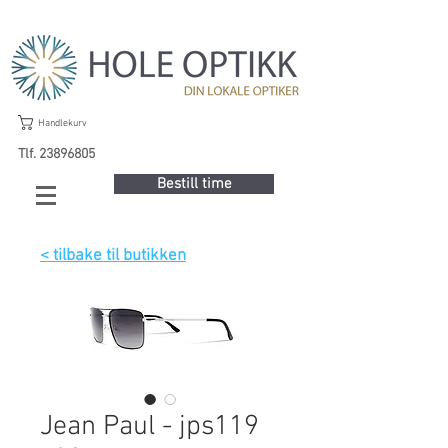
Handlekurv
Tlf. 23896805
Bestill time
< tilbake til butikken
Jean Paul - jps119