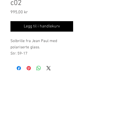
c02
Pris
995,00 kr
Legg til i handlekurv
Solbrille fra Jean Paul med
polariserte glass.
Str: 59-17
Stanglengde: 145
Ordinære åpningstider:
mandag, tirsdag, onsdag: 09.00-17.00
torsdag: 10.00-18.00
fredag: 09.00-16.00
Vik Torg 2, 3530 Røyse
Tlf: 23 89 68 05
post@holeoptikk.n