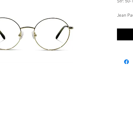
Str: 50-
Jean Pau
sofistik
tidløs e
Innfatn
klassisk
som gir 
stilfull
med et ø
kvalitet
Ordinære åpningstider:
mandag, tirsdag, onsdag: 09.00-17.00