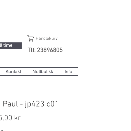
Handlekurv
ll time
Tlf. 23896805
Kontakt
Nettbutikk
Info
 Paul - jp423 c01
Pris
5,00 kr