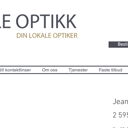
Besti
ill kontaktlinser
Om oss
Tjenester
Faste tilbud
Jean
2 59