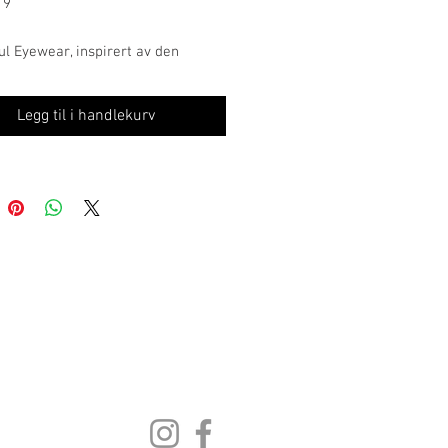
19
l Eyewear, inspirert av den
erte franske livsstilen, bringer en
leganse til brillemoten.
Legg til i handlekurv
ingene balanserer perfekt mellom
 design og moderne følelse, noe
hver brille et distinkt preg av
 raffinement. Kolleksjonen er skapt
ye for detaljer, og sikrer høy
 på alle innfatninger og solbriller