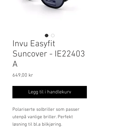
Invu Easyfit
Suncover - IE22403
A
Pris
649,00 kr
Legg til i handlekurv
Polariserte solbriller som passer
utenpå vanlige briller. Perfekt
løsning til bl.a bilkjøring.