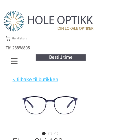
Handlekurv
Tlf. 23896805
Bestill time
< tilbake til butikken