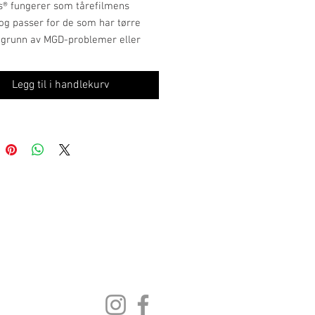
s® fungerer som tårefilmens
 og passer for de som har tørre
 grunn av MGD-problemer eller
gel.
® stabiliserer lipidlaget og
Legg til i handlekurv
rer fordamping.
en inneholder en eneste
ns, Perfluorohexyloktan. Den er
og fettløselig og reagerer dermed
misk, fysiologisk eller metabolsk.
s® kjennes behagelig og
ykt på øyet.
s® passer ved følgende
mer:
ende øyne
, ømme og hovne øyelokk
og en brennende følelse i øynene
st ubehag om morgenen, gradvis
gende utover dagen