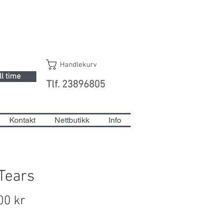
Handlekurv
ll time
Tlf. 23896805
Kontakt
Nettbutikk
Info
Tears
Pris
00 kr