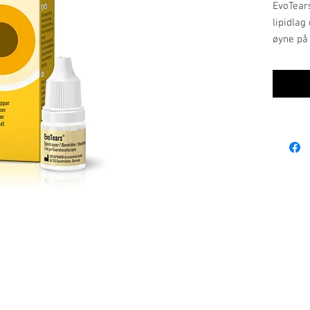
EvoTear
lipidlag
øyne på
lipidman
EvoTears
forhind
Øyedråp
ingredie
vannfri 
ikke kje
EvoTear
fløyelsm
EvoTear
sympto
renn
røde
svie 
stør
Ordinære åpningstider:
avta
mandag, tirsdag, onsdag: 09.00-17.00