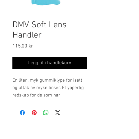
DMV Soft Lens
Handler
Pris
115,00 kr
Legg til i handlekurv
En liten, myk gummiklype for isett
og uttak av myke linser. Et ypperlig
redskap for de som har
håndteringsvansker av ulike årsaker
(grove fingre/lange negler osv).
Ordinære åpningstider:
mandag, tirsdag, onsdag: 09.00-17.00