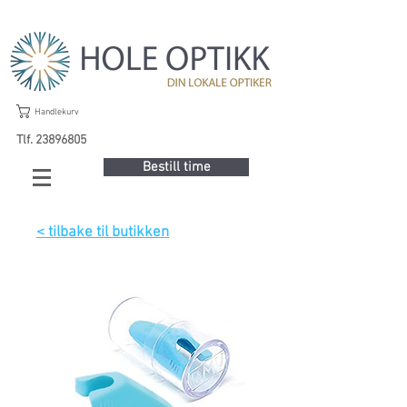
Handlekurv
Tlf. 23896805
Bestill time
< tilbake til butikken