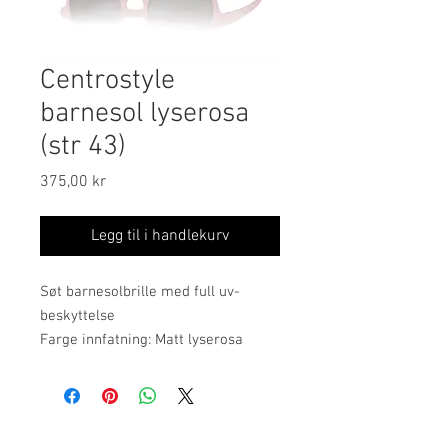
Centrostyle
barnesol lyserosa
(str 43)
Pris
375,00 kr
Legg til i handlekurv
Søt barnesolbrille med full uv-
beskyttelse
Farge innfatning: Matt lyserosa
Farge glass: Grå
Alder: Passer fra 2-6 år.
S0471 str 43-17-110