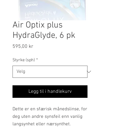
Air Optix plus
HydraGlyde, 6 pk
Pris
595,00 kr
Styrke (sph)
*
Legg til i handlekurv
Dette er en sfærisk månedslinse, for
deg uten andre synsfeil enn vanlig
langsynhet eller nærsynthet.
Stabil komfort fra dag 1 til 30
Kontaktlinser skal føles behagelige