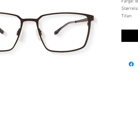
Farge: 
Størrels
Titan
Röst Eye
skjønnhe
Med min
fanger 
elegans
kvalitet,
sørger 
innfatni
og dame
kombine
farger 
berggrun
som sett
Ordinære åpningstider:
mandag, tirsdag, onsdag: 09.00-17.00