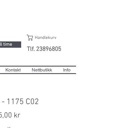
Handlekurv
ll time
Tlf. 23896805
Kontakt
Nettbutikk
Info
 - 1175 C02
Pris
5,00 kr