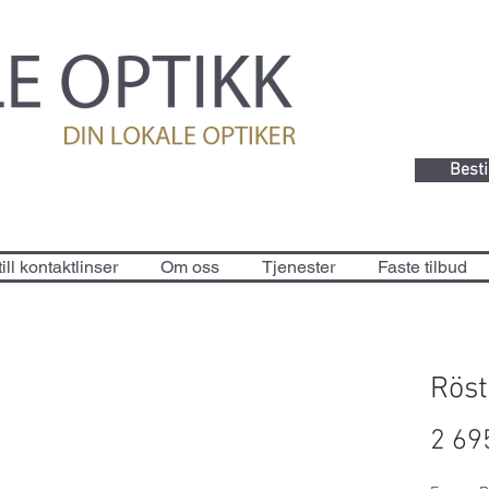
Besti
ill kontaktlinser
Om oss
Tjenester
Faste tilbud
Röst
2 69