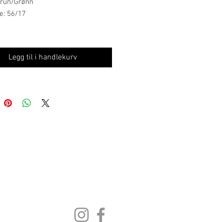
Brun/Grønn
e: 56/17
wear er inspirert av den unike
Legg til i handlekurv
ten i naturen på Røst i Lofoten.
imalistisk og moderne design,
merket essensen av nordnorsk
e og robusthet. Materialene av høy
 inkludert titan, stål og acetat,
for holdbare og komfortable
nger som er tilpasset både herre-
ansikter. Röst Eyewear
rer skandinavisk design med
inspirert av himmelen, mosen og
nen, og tilbyr briller for voksne
er pris på stil og funksjonalitet.