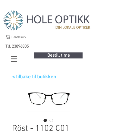
Handlekurv
Tlf. 23896805
Bestill time
< tilbake til butikken
Röst - 1102 C01