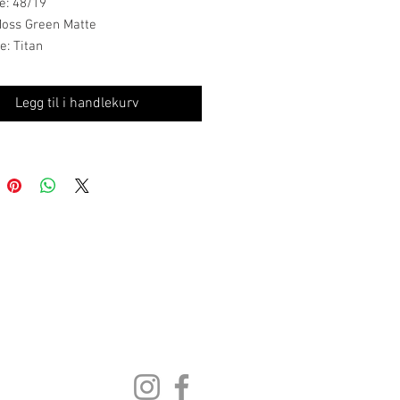
e: 48/19
Moss Green Matte
e: Titan
og sofistikert: Götti-brillene er for
Legg til i handlekurv
iker et minimalistisk design av
itet. Kolleksjonene fokuserer på
t og lar personligheten komme til
 er laget av titan, et materiale
r høy kvalitet. Götti Switzerland
bet med samme japanske
nt siden starten, og sammen har
 briller som er både lette,
onsbestandige og hudvennlige.