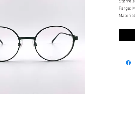
Størrels
Farge: 
Material
Stilrent 
de som l
høy kval
enkelhe
uttrykk.
Brillene
kjent fo
har job
produse
de skapt
korrosj
Ordinære åpningstider:
mandag, tirsdag, onsdag: 09.00-17.00