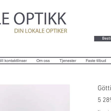
Besti
ill kontaktlinser
Om oss
Tjenester
Faste tilbud
Gött
5 28