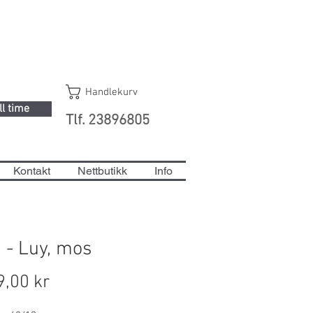
Handlekurv
ll time
Tlf. 23896805
Kontakt
Nettbutikk
Info
i - Luy, mos
Pris
9,00 kr